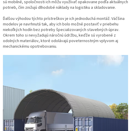
sú mobilné, spoločnosti ich môžu využívať opakovane podľa aktuálnych
potrieb, čím znižujú dlhodobé náklady na logistiku a skladovanie.
Ďalšou výhodou týchto prístreškov je ich jednoduchá montáž. Väčšina
modelov je navrhnutá tak, aby ich bolo možné postaviť v priebehu
niekoľkých hodín bez potreby špecializovaných stavebných úprav.
Okrem toho si nevyžadujú náročnú údržbu, keďže sú vyrobené z
odolných materiálov, ktoré odolávajú poveternostným vplyvom aj
mechanickému opotrebovaniu.