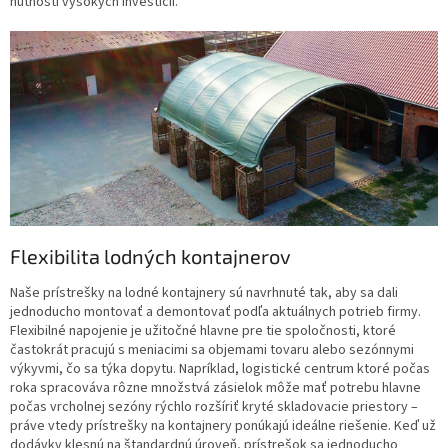
nutnosti vysokých investícií.
Flexibilita lodných kontajnerov
Naše prístrešky na lodné kontajnery sú navrhnuté tak, aby sa dali
jednoducho montovať a demontovať podľa aktuálnych potrieb firmy.
Flexibilné napojenie je užitočné hlavne pre tie spoločnosti, ktoré
častokrát pracujú s meniacimi sa objemami tovaru alebo sezónnymi
výkyvmi, čo sa týka dopytu. Napríklad, logistické centrum ktoré počas
roka spracováva rôzne množstvá zásielok môže mať potrebu hlavne
počas vrcholnej sezóny rýchlo rozšíriť kryté skladovacie priestory –
práve vtedy prístrešky na kontajnery ponúkajú ideálne riešenie. Keď už
dodávky klesnú na štandardnú úroveň, prístrešok sa jednoducho