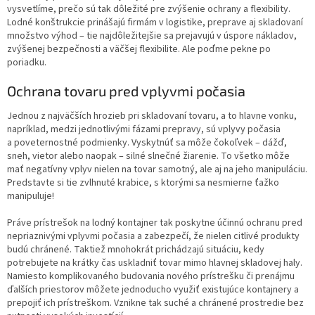
vysvetlíme, prečo sú tak dôležité pre zvýšenie ochrany a flexibility.
Lodné konštrukcie prinášajú firmám v logistike, preprave aj skladovaní
množstvo výhod – tie najdôležitejšie sa prejavujú v úspore nákladov,
zvýšenej bezpečnosti a väčšej flexibilite. Ale poďme pekne po
poriadku.
Ochrana tovaru pred vplyvmi počasia
Jednou z najväčších hrozieb pri skladovaní tovaru, a to hlavne vonku,
napríklad, medzi jednotlivými fázami prepravy, sú vplyvy počasia
a poveternostné podmienky. Vyskytnúť sa môže čokoľvek – dážď,
sneh, vietor alebo naopak – silné slnečné žiarenie. To všetko môže
mať negatívny vplyv nielen na tovar samotný, ale aj na jeho manipuláciu.
Predstavte si tie zvlhnuté krabice, s ktorými sa nesmierne ťažko
manipuluje!
Práve prístrešok na lodný kontajner tak poskytne účinnú ochranu pred
nepriaznivými vplyvmi počasia a zabezpečí, že nielen citlivé produkty
budú chránené. Taktiež mnohokrát prichádzajú situáciu, kedy
potrebujete na krátky čas uskladniť tovar mimo hlavnej skladovej haly.
Namiesto komplikovaného budovania nového prístrešku či prenájmu
ďalších priestorov môžete jednoducho využiť existujúce kontajnery a
prepojiť ich prístreškom. Vznikne tak suché a chránené prostredie bez