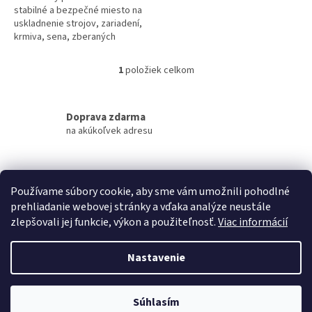
stabilné a bezpečné miesto na
uskladnenie strojov, zariadení,
krmiva, sena, zberaných
produktov a tiež
poľnohospodárskych vozidiel.
1
položiek celkom
O
v
l
á
Doprava zdarma
d
na akúkoľvek adresu
a
c
i
Garancia doručenia
e
Používame súbory cookie, aby sme vám umožnili pohodlné
nepoškodeného tovaru
p
prehliadanie webovej stránky a vďaka analýze neustále
r
v
zlepšovali jej funkcie, výkon a použiteľnosť.
Viac informácií
Z
k
á
y
Nastavenie
v
Vytvoril Shoptet
p
ý
ä
p
t
i
Súhlasím
Copyright 2026
Naj prístrešky
. Všetky práva vyhradené.
i