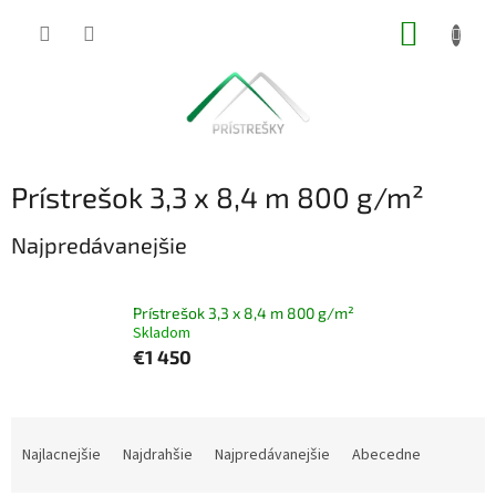
Prejsť
NÁKUP
na
obsah
KOŠÍK
Prístrešok 3,3 x 8,4 m 800 g/m²
Najpredávanejšie
Prístrešok 3,3 x 8,4 m 800 g/m²
Skladom
€1 450
R
a
Najlacnejšie
Najdrahšie
Najpredávanejšie
Abecedne
d