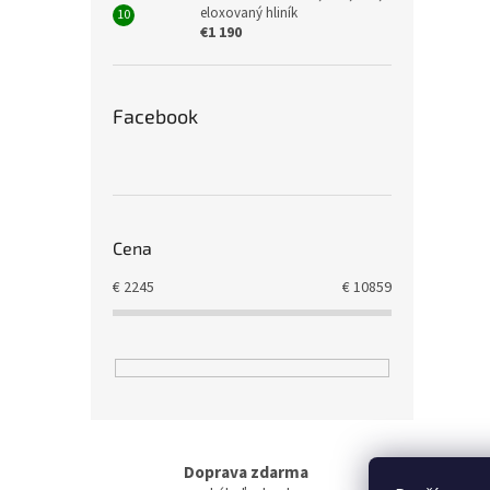
eloxovaný hliník
€1 190
Facebook
Cena
€
2245
€
10859
Doprava zdarma