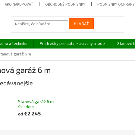
AKO NAKUPOVAŤ
OBCHODNÉ PODMIENKY
PODMIENKY OCHRANY
HĽADAŤ
seno a techniku
Prístrešky pre auta, karavany a lode
Stanové h
tanová garáž 6 m
nová garáž 6 m
edávanejšie
Stanová garáž 6 m
Skladom
€2 245
od