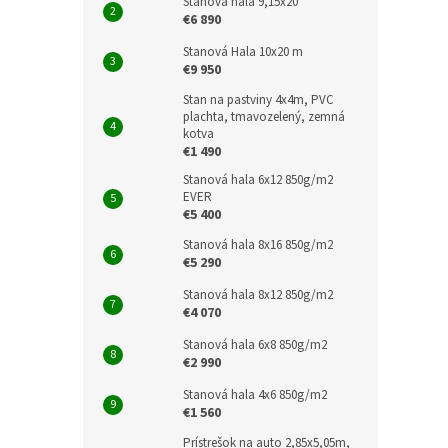
Stanová hala 9,15x20
€6 890
Stanová Hala 10x20 m
€9 950
Stan na pastviny 4x4m, PVC
plachta, tmavozelený, zemná
kotva
€1 490
Stanová hala 6x12 850g/m2
EVER
€5 400
Stanová hala 8x16 850g/m2
€5 290
Stanová hala 8x12 850g/m2
€4 070
Stanová hala 6x8 850g/m2
€2 990
Stanová hala 4x6 850g/m2
€1 560
Prístrešok na auto 2,85x5,05m,