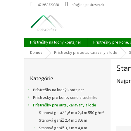
Prejsť
-421950320388
info@najpristresky.sk
na
obsah
Prístrešky na lodný kontajner
Prístrešky pre kone, 
Domov
Prístrešky pre auta, karavany a lode
S
B
Sta
o
Preskočiť
č
Kategórie
kategórie
Najpr
n
ý
Prístrešky na lodný kontajner
p
Prístrešky pre kone, seno a techniku
a
Prístrešky pre auta, karavany a lode
n
e
Stanová garáž 1,6 m x 2,4 m 550 g/m²
l
Stanová garáž 2,4 m x 3,6 m
Stanová garáž 3,3 m x 4,8 m
R