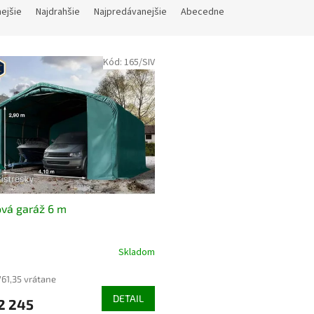
nejšie
Najdrahšie
Najpredávanejšie
Abecedne
Kód:
165/SIV
vá garáž 6 m
Skladom
761,35 vrátane
DETAIL
2 245