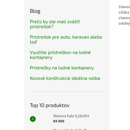
Stanov
Blog
vďaka 
stanov
Prečo by ste mali zvážiť
odolný
prístrešok?
až 6-kr
Prístrešok pre auto, karavan alebo
loď
Využitie prístreškov na lodné
kontajnery
Prístrešky na lodné kontajnery
Kovové konštrukcie ideálna volba
Top 10 produktov
Stanova hala 9,15x20 II
€8 800