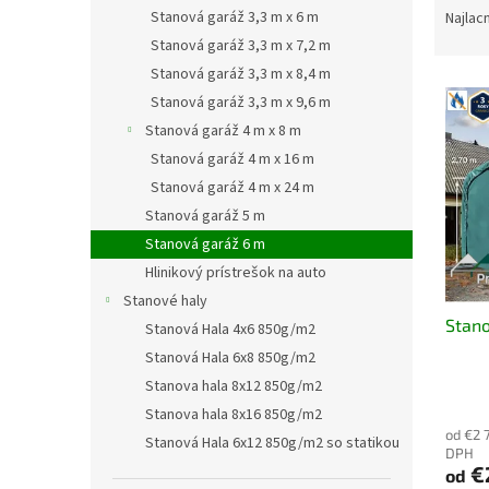
a
Stanová garáž 3,3 m x 6 m
Najlac
d
Stanová garáž 3,3 m x 7,2 m
e
Stanová garáž 3,3 m x 8,4 m
V
n
Stanová garáž 3,3 m x 9,6 m
ý
i
Stanová garáž 4 m x 8 m
p
e
i
p
Stanová garáž 4 m x 16 m
s
r
Stanová garáž 4 m x 24 m
p
o
Stanová garáž 5 m
r
d
Stanová garáž 6 m
o
u
Hlinikový prístrešok na auto
d
k
Stanové haly
u
t
Stano
k
o
Stanová Hala 4x6 850g/m2
t
v
Stanová Hala 6x8 850g/m2
o
Stanova hala 8x12 850g/m2
v
Stanova hala 8x16 850g/m2
od €2 
Stanová Hala 6x12 850g/m2 so statikou
DPH
€
od