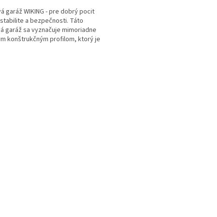
á garáž WIKING - pre dobrý pocit
stabilite a bezpečnosti. Táto
á garáž sa vyznačuje mimoriadne
m konštrukčným profilom, ktorý je
át vystužený a...
O
v
l
á
d
a
c
i
e
p
r
v
k
y
v
ý
p