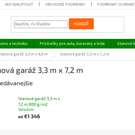
AKO NAKUPOVAŤ
OBCHODNÉ PODMIENKY
PODMIENKY OCHRANY
HĽADAŤ
seno a techniku
Prístrešky pre auta, karavany a lode
Stanové h
tanová garáž 3,3 m x 4,8 m
Stanová garáž 3,3 m x 7,2 m
ová garáž 3,3 m x 7,2 m
edávanejšie
Stanová garáž 3,3 m x
7,2 m 800 g/m2
Skladom
€1 346
od