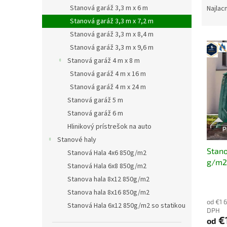
a
Stanová garáž 3,3 m x 6 m
Najlac
d
Stanová garáž 3,3 m x 7,2 m
e
Stanová garáž 3,3 m x 8,4 m
V
n
Stanová garáž 3,3 m x 9,6 m
ý
i
Stanová garáž 4 m x 8 m
p
e
i
p
Stanová garáž 4 m x 16 m
s
r
Stanová garáž 4 m x 24 m
p
o
Stanová garáž 5 m
r
d
Stanová garáž 6 m
o
u
Hlinikový prístrešok na auto
d
k
Stanové haly
u
t
Stano
k
o
Stanová Hala 4x6 850g/m2
g/m2
t
v
Stanová Hala 6x8 850g/m2
o
Stanova hala 8x12 850g/m2
v
Stanova hala 8x16 850g/m2
od €1 
Stanová Hala 6x12 850g/m2 so statikou
DPH
€
od