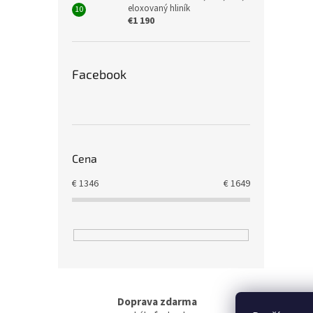
eloxovaný hliník
€1 190
Facebook
Cena
€
1346
€
1649
Doprava zdarma