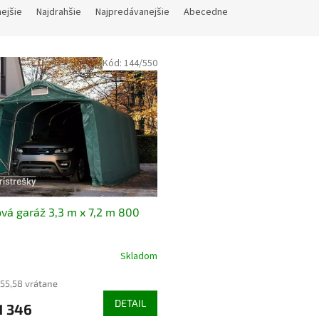
nejšie
Najdrahšie
Najpredávanejšie
Abecedne
Kód:
144/550
vá garáž 3,3 m x 7,2 m 800
Skladom
655,58 vrátane
DETAIL
1 346