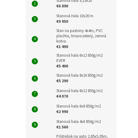
Stanová hala 9,15x20
€6 890
Stanová Hala 10x20 m
€9 950
Stan na pastviny 4x4m, PVC
plachta, tmavozelený, zemná
kotva
€1 490
Stanová hala 6x12 850g/m2
EVER
€5 400
Stanová hala 8x16 850g/m2
€5 290
Stanová hala 8x12 850g/m2
€4 070
Stanová hala 6x8 850g/m2
€2 990
Stanová hala 4x6 850g/m2
€1 560
Prístrešok na auto 2,85x5,05m,