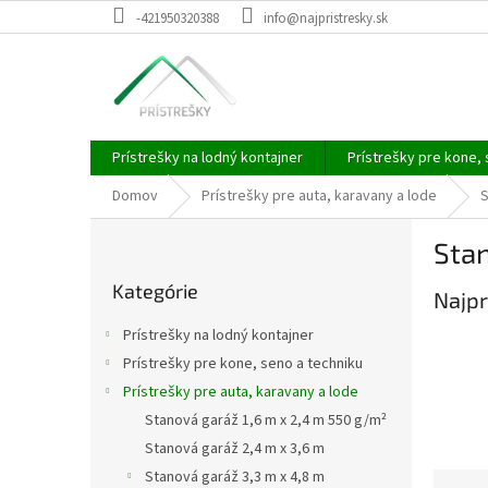
Prejsť
-421950320388
info@najpristresky.sk
na
obsah
Prístrešky na lodný kontajner
Prístrešky pre kone, 
Domov
Prístrešky pre auta, karavany a lode
S
B
Stan
o
Preskočiť
č
Kategórie
kategórie
Najpr
n
ý
Prístrešky na lodný kontajner
p
Prístrešky pre kone, seno a techniku
a
Prístrešky pre auta, karavany a lode
n
e
Stanová garáž 1,6 m x 2,4 m 550 g/m²
l
Stanová garáž 2,4 m x 3,6 m
Stanová garáž 3,3 m x 4,8 m
R