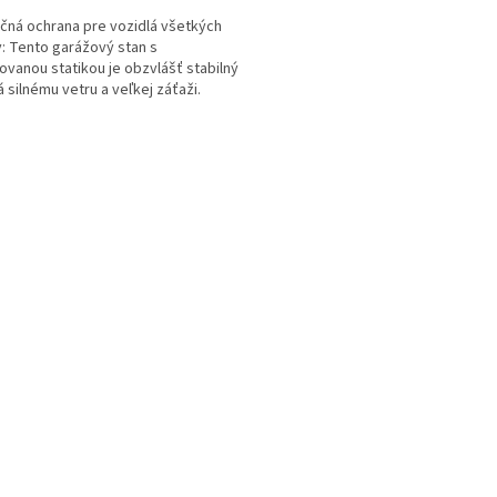
čná ochrana pre vozidlá všetkých
: Tento garážový stan s
ovanou statikou je obzvlášť stabilný
á silnému vetru a veľkej záťaži.
O
v
l
á
d
a
c
i
e
p
r
v
k
y
v
ý
p