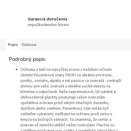
Garancia doručenia
nepoškodeného tovaru
Popis
Diskusia
Podrobný popis
Ochrana a tieň na najvyššej úrovni v každom ročnom
období
Pasienkové stany PROFI sú ideálne pre kone,
poníky, somáre, alpaky a iné pasúce sa zvieratá - vonkajší
domov pre vaše zvieratá a ideálne suché miesto na
kŕmenie a odpočinok.
Naše nepremokavé, UV odolné a
ohňovzdorné plachty poskytujú vašim zvieratám
spoľahlivú ochranu pred silným slnečným žiarením,
dažďom alebo snehom.
Pasienkový stan môže byť
voliteľne vybavený sieťkami na ochranu proti vetru a
hmyzu na bočných stenách.
To znamená, že vietor a
prievan už nemôžu ublížiť vašim zvieratám.
Plachta so
svetlíkmi poskytuje viac svetla a priateľskú atmosféru v