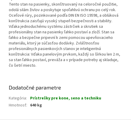
Tento stan na pasienky, skonštruovaný na celoročné použitie,
odolá silám živlov a poskytuje spoľahlivú ochranu po celý rok.
Oceľové rúry, pozinkované podľa DIN EN ISO 19598, a oblúková
konštrukcia zaisťujú vysoký stupeň bezpečnosti a stability.
Vďaka jednoduchému systému zástrčiek a skrutiek sa
profesionálny stan na pasienky ľahko postaví a zloží. Stan sa
ľahko a bezpečne pripevní k zemi pomocou upevňovacieho
materiálu, ktorý je súčasťou dodávky. Zvláštnosťou
profesionálnych pasienkových stanov je inteligentná
konštrukcia: Vďaka panelovým prvkom, každý so šírkou len 2 m,
sa stan ľahko postaví, preváža a v prípade potreby aj skladuje,
čo šetrí miesto.
Dodatočné parametre
Kategória
:
Prístrešky pre kone, seno a techniku
Hmotnosť
:
640 kg
Z
á