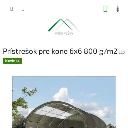
Prejsť
NÁKUP
na
obsah
KOŠÍK
Prístrešok pre kone 6x6 800 g/m2
220
Novinka