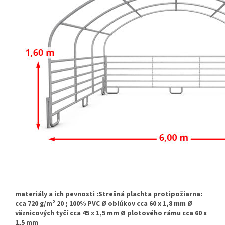
materiály a ich pevnosti
:
Strešná plachta protipožiarna:
cca 720 g/m² 20 ;
100% PVC
Ø oblúkov cca 60 x 1,8 mm
Ø
väznicových tyčí cca 45 x 1,5 mm
Ø plotového rámu cca 60 x
1,5 mm