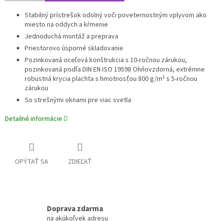
Stabilný prístrešok odolný voči poveternostným vplyvom ako
miesto na oddych a kŕmenie
Jednoduchá montáž a preprava
Priestorovo úsporné skladovanie
Pozinkovaná oceľová konštrukcia s 10-ročnou zárukou,
pozinkovaná podľa DIN EN ISO 19598
Ohňovzdorná, extrémne
robustná krycia plachta s hmotnosťou 800 g/m² s 5-ročnou
zárukou
So strešnými oknami pre viac svetla
Detailné informácie
OPÝTAŤ SA
ZDIEĽAŤ
Doprava zdarma
na akúkoľvek adresu