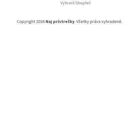
Vytvoril Shoptet
p
ä
t
Copyright 2026
Naj prístrešky
. Všetky práva vyhradené.
i
e