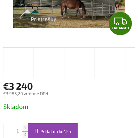
Z
ZADARMO
A
D
A
R
M
€3 240
€3 985,20 vrátane DPH
O
Jednotková
Skladom
cena:
Pridať do košíka