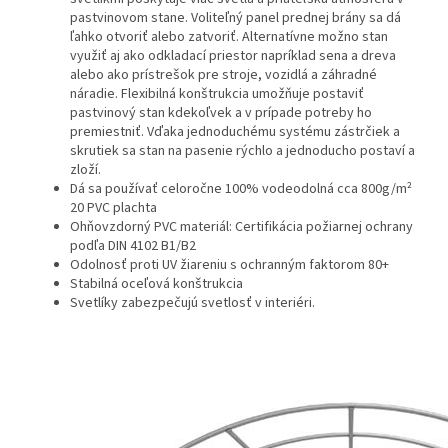
pastvinovom stane.
Voliteľný panel prednej brány sa dá
ľahko otvoriť alebo zatvoriť.
Alternatívne možno stan
využiť aj ako odkladací priestor napríklad sena a dreva
alebo ako prístrešok pre stroje, vozidlá a záhradné
náradie.
Flexibilná konštrukcia umožňuje postaviť
pastvinový stan kdekoľvek a v prípade potreby ho
premiestniť.
Vďaka jednoduchému systému zástrčiek a
skrutiek sa stan na pasenie rýchlo a jednoducho postaví a
zloží.
Dá sa používať celoročne
100% vodeodolná cca 800g/m²
20 PVC plachta
Ohňovzdorný PVC materiál: Certifikácia požiarnej ochrany
podľa DIN 4102 B1/B2
Odolnosť proti UV žiareniu s ochranným faktorom 80+
Stabilná oceľová konštrukcia
Svetlíky zabezpečujú svetlosť v interiéri.